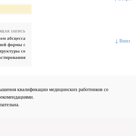
ЩАЯ ЗАПИСЬ
ом абсцесса
↓ Вниз
лой формы с
труктуры со
астирования
повышения квалификации медицинских работников со
рекомендациями.
зательна.