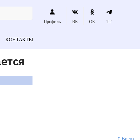
Профиль
ВК
ОК
ТГ
КОНТАКТЫ
ается
↑ Вверх