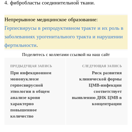
4. фибробласты соединительной ткани.
Непрерывное медицинское образование:
Герпесвирусы в репродуктивном тракте и их роль в
заболеваниях урогенитального тракта и нарушении
фертильности
.
Поделитесь с коллегами ссылкой на наш сайт
ПРЕДЫДУЩАЯ ЗАПИСЬ
СЛЕДУЮЩАЯ ЗАПИСЬ
При инфекционном
Риск развития
мононуклеозе
клинической формы
герпесвирусной
ЦМВ-инфекции
этиологии в общем
соответствует
анализе крови
выявлению ДНК ЦМВ в
характерно
концентрации
повышенное
количество