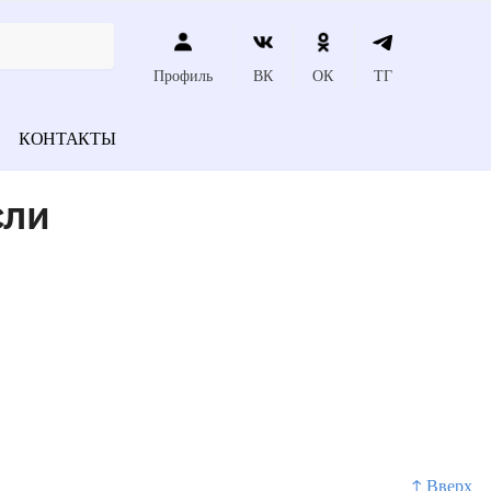
Профиль
ВК
ОК
ТГ
КОНТАКТЫ
сли
↑ Вверх