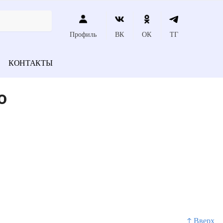
Профиль
ВК
ОК
ТГ
КОНТАКТЫ
о
↑ Вверх