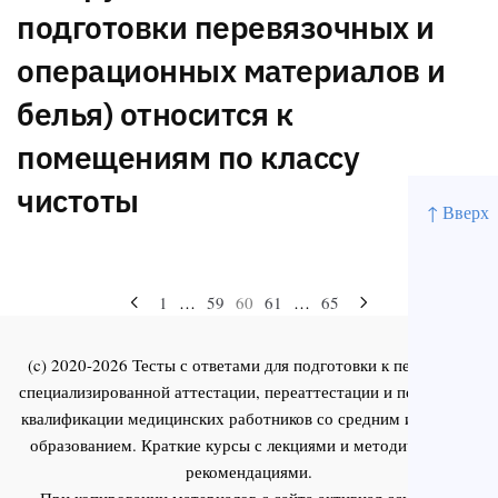
подготовки перевязочных и
операционных материалов и
белья) относится к
помещениям по классу
чистоты
↑ Вверх
Навигация
1
…
59
60
61
…
65
по
(c) 2020-2026 Тесты с ответами для подготовки к первичной
записям
специализированной аттестации, переаттестации и повышения
квалификации медицинских работников со средним и высшим
образованием. Краткие курсы с лекциями и методическими
рекомендациями.