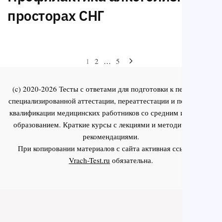
просторах СНГ
Навигация
1
2
…
5
по
(c) 2020-2026 Тесты с ответами для подготовки к первичной
записям
специализированной аттестации, переаттестации и повышения
квалификации медицинских работников со средним и высшим
образованием. Краткие курсы с лекциями и методическими
рекомендациями.
При копировании материалов с сайта активная ссылка на
Vrach-Test.ru
обязательна.