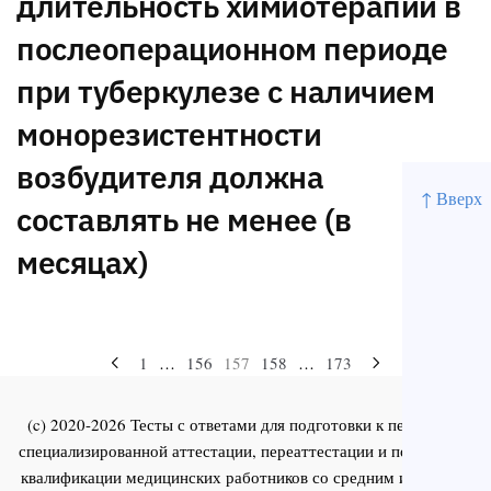
длительность химиотерапии в
послеоперационном периоде
при туберкулезе с наличием
монорезистентности
возбудителя должна
↑ Вверх
составлять не менее (в
месяцах)
Навигация
1
…
156
157
158
…
173
по
(c) 2020-2026 Тесты с ответами для подготовки к первичной
записям
специализированной аттестации, переаттестации и повышения
квалификации медицинских работников со средним и высшим