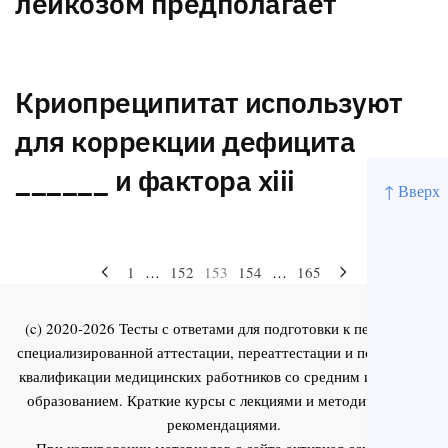
лейкозом предполагает
Криопреципитат используют
для коррекции дефицита
______ и фактора xiii
↑ Вверх
Навигация
1
…
152
153
154
…
165
по
(c) 2020-2026 Тесты с ответами для подготовки к первичной
записям
специализированной аттестации, переаттестации и повышения
квалификации медицинских работников со средним и высшим
образованием. Краткие курсы с лекциями и методическими
рекомендациями.