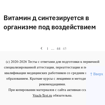
Витамин д синтезируется в
организме под воздействием
Навигация
1
…
44
45
по
(c) 2020-2026 Тесты с ответами для подготовки к первичной
записям
специализированной аттестации, переаттестации и повышения
квалификации медицинских работников со средним и высшим
↑ Вверх
образованием. Краткие курсы с лекциями и методическими
рекомендациями.
При копировании материалов с сайта активная ссылка на
Vrach-Test.ru
обязательна.