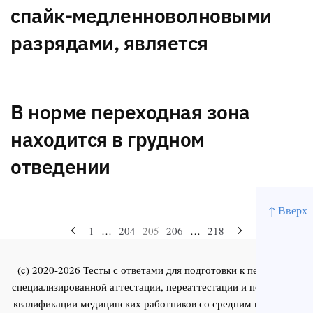
спайк-медленноволновыми
разрядами, является
В норме переходная зона
находится в грудном
отведении
↑ Вверх
Навигация
1
…
204
205
206
…
218
по
(c) 2020-2026 Тесты с ответами для подготовки к первичной
записям
специализированной аттестации, переаттестации и повышения
квалификации медицинских работников со средним и высшим