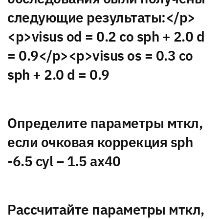
следующие результаты:</p>
<p>visus od = 0.2 со sph + 2.0 d
= 0.9</p><p>visus os = 0.3 со
sph + 2.0 d = 0.9
Определите параметры мткл,
если очковая коррекция sph
-6.5 cyl – 1.5 ax40
Рассчитайте параметры мткл,