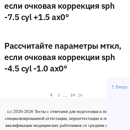
если очковая коррекция sph
-7.5 cyl +1.5 ax0°
Рассчитайте параметры мткл,
если очковая коррекции sph
-4.5 cyl -1.0 ax0°
↑ Вверх
Навигация
1
…
19
20
по
(c) 2020-2026 Тесты с ответами для подготовки к первичной
записям
специализированной аттестации, переаттестации и повышения
квалификации медицинских работников со средним и высшим