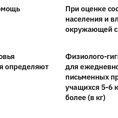
омощь
При оценке со
населения и в
окружающей 
овья
Физиолого-гиг
ия определяют
для ежедневно
письменных п
учащихся 5-6 к
более (в кг)