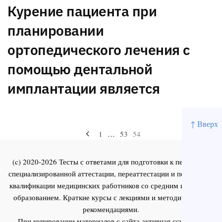
Курение пациента при
планировании
ортопедического лечения с
помощью дентальной
имплантации является
↑ Вверх
Навигация
1
…
53
54
по
(c) 2020-2026 Тесты с ответами для подготовки к первичной
записям
специализированной аттестации, переаттестации и повышения
квалификации медицинских работников со средним и высшим
образованием. Краткие курсы с лекциями и методическими
рекомендациями.
При копировании материалов с сайта активная ссылка на