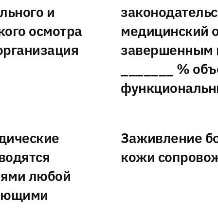
льного и
законодательс
кого осмотра
медицинский о
организация
завершенным 
_______ % объ
функциональн
дические
Заживление бо
водятся
кожи сопрово
иями любой
меющими