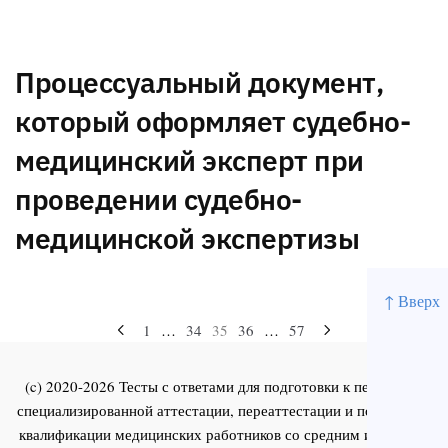
Процессуальный документ,
который оформляет судебно-
медицинский эксперт при
проведении судебно-
медицинской экспертизы
↑ Вверх
Навигация
1
…
34
35
36
…
57
по
(c) 2020-2026 Тесты с ответами для подготовки к первичной
записям
специализированной аттестации, переаттестации и повышения
квалификации медицинских работников со средним и высшим