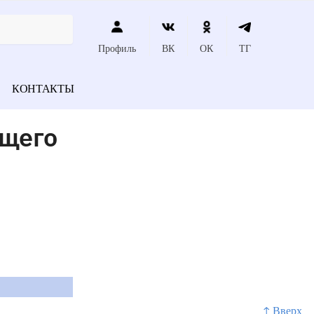
Профиль
ВК
ОК
ТГ
КОНТАКТЫ
ющего
↑ Вверх