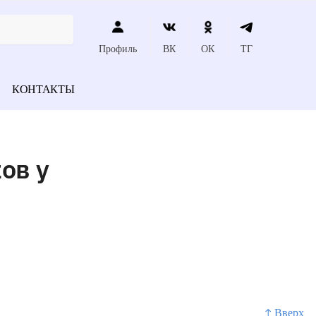
Профиль
ВК
ОК
ТГ
КОНТАКТЫ
ов у
т
↑ Вверх