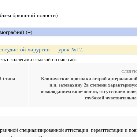
объем брюшной полости)
мография) (+)
-сосудистой хирургии
—
урок №12
.
сь с коллегами ссылкой на наш сайт
СЛЕДУЮ
 i типа
Клинические признаки острой артериально
и.и. затевахину 2в степени характеризу
похолоданием конечности, отсутствием пове
глубокой чувствительно
 первичной специализированной аттестации, переаттестации и 