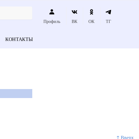
Профиль
ВК
ОК
ТГ
КОНТАКТЫ
↑ Вверх