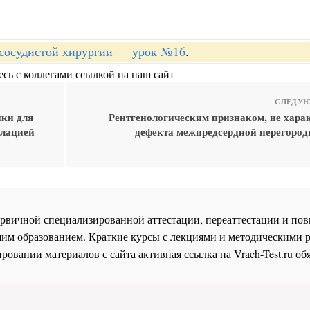
-сосудистой хирургии
—
урок №16
.
сь с коллегами ссылкой на наш сайт
СЛЕДУЮ
ики для
Рентгенологическим признаком, не хара
блацией
дефекта межпредсердной перегородк
 первичной специализированной аттестации, переаттестации и 
им образованием. Краткие курсы с лекциями и методическими 
ровании материалов с сайта активная ссылка на
Vrach-Test.ru
обя