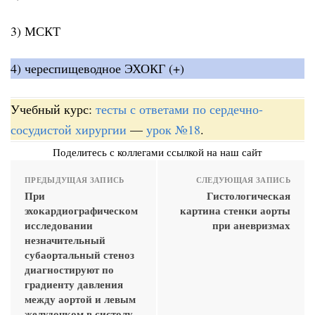
3) МСКТ
4) череспищеводное ЭХОКГ (+)
Учебный курс:
тесты с ответами по сердечно-
сосудистой хирургии
—
урок №18
.
Поделитесь с коллегами ссылкой на наш сайт
ПРЕДЫДУЩАЯ ЗАПИСЬ
СЛЕДУЮЩАЯ ЗАПИСЬ
При
Гистологическая
эхокардиографическом
картина стенки аорты
исследовании
при аневризмах
незначительный
субаортальный стеноз
диагностируют по
градиенту давления
между аортой и левым
желудочком в систолу,