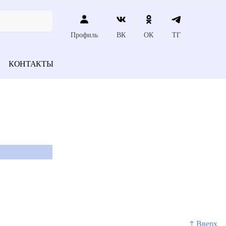
Профиль
ВК
ОК
ТГ
КОНТАКТЫ
↑ Вверх