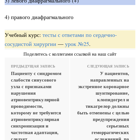
3) левого диафрагмального (+)
4) правого диафрагмального
Учебный курс:
тесты с ответами по сердечно-
сосудистой хирургии
—
урок №25
.
Поделитесь с коллегами ссылкой на наш сайт
ПРЕДЫДУЩАЯ ЗАПИСЬ
СЛЕДУЮЩАЯ ЗАПИСЬ
Пациенту с синдромом
У пациентов,
слабости синусового
направленных на
узла с признаками
экстренное коронарное
нарушения
шунтирование,
атриовентрикулярной
клопидогрел и
проводимости,
тикагрелор должны
которому не требуются
быть отменены с целью
атриовентрикулярная
предупреждения
синхронизация и
серьезных
частотная адаптация,
геморрагических
следует
осложнений, по