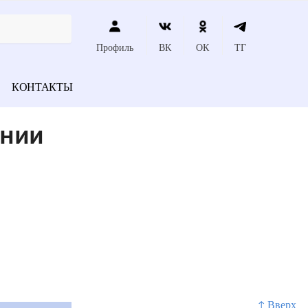
Профиль
ВК
ОК
ТГ
КОНТАКТЫ
ении
↑ Вверх