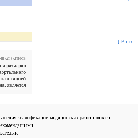
↓ Вниз
ЩАЯ ЗАПИСЬ
 и размеров
аортального
мплантацией
на, является
повышения квалификации медицинских работников со
рекомендациями.
зательна.