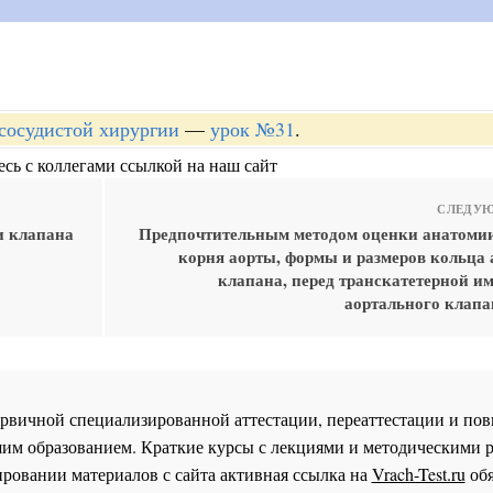
-сосудистой хирургии
—
урок №31
.
сь с коллегами ссылкой на наш сайт
СЛЕДУЮ
и клапана
Предпочтительным методом оценки анатомии
корня аорты, формы и размеров кольца 
клапана, перед транскатетерной и
аортального клапа
 первичной специализированной аттестации, переаттестации и 
им образованием. Краткие курсы с лекциями и методическими 
ровании материалов с сайта активная ссылка на
Vrach-Test.ru
обя