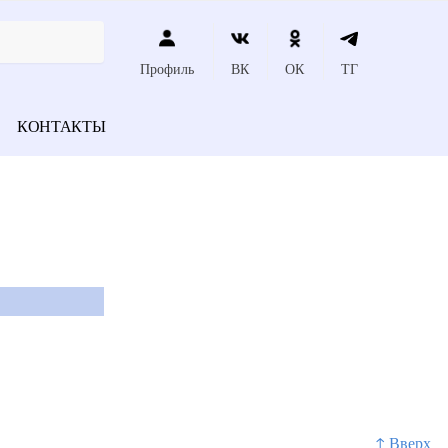
Профиль
ВК
ОК
ТГ
КОНТАКТЫ
↑ Вверх