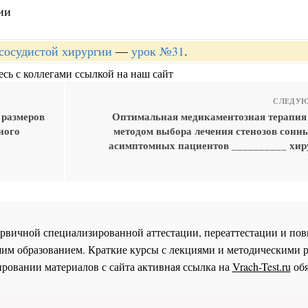
ии
-сосудистой хирургии
—
урок №31
.
сь с коллегами ссылкой на наш сайт
СЛЕДУЮ
 размеров
Оптимальная медикаментозная терапия
ного
методом выбора лечения стенозов сонны
асимптомных пациентов __________ хир
 первичной специализированной аттестации, переаттестации и 
им образованием. Краткие курсы с лекциями и методическими 
ровании материалов с сайта активная ссылка на
Vrach-Test.ru
обя