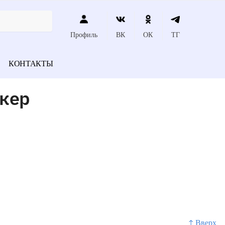
Профиль
ВК
ОК
ТГ
КОНТАКТЫ
ркер
↑ Вверх