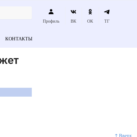
Профиль
ВК
ОК
ТГ
КОНТАКТЫ
ожет
↑ Вверх