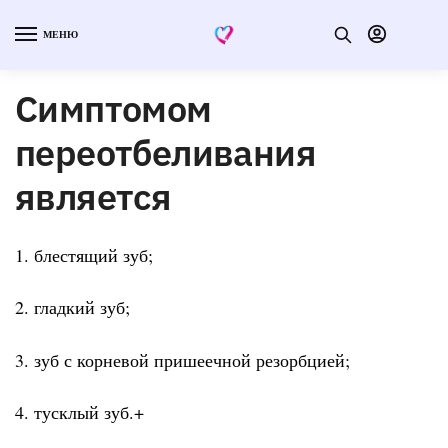
МЕНЮ
Симптомом
переотбеливания
является
1. блестящий зуб;
2. гладкий зуб;
3. зуб с корневой пришеечной резорбцией;
4. тусклый зуб.+