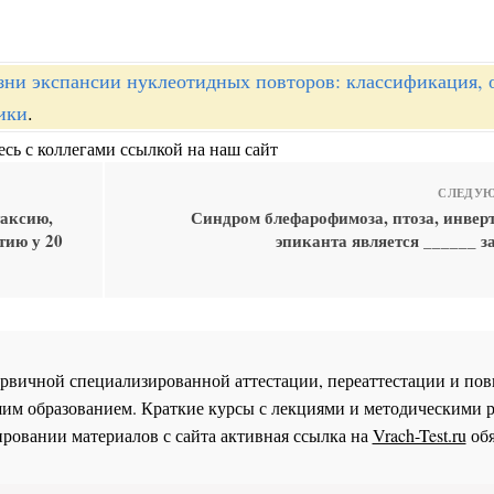
зни экспансии нуклеотидных повторов: классификация, 
ики
.
сь с коллегами ссылкой на наш сайт
СЛЕДУЮ
аксию,
Синдром блефарофимоза, птоза, инвер
тию у 20
эпиканта является ______ з
 первичной специализированной аттестации, переаттестации и 
им образованием. Краткие курсы с лекциями и методическими 
ровании материалов с сайта активная ссылка на
Vrach-Test.ru
обя