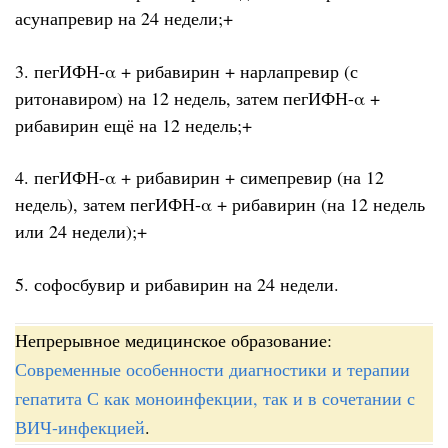
асунапревир на 24 недели;+
3. пегИФН-α + рибавирин + нарлапревир (с
ритонавиром) на 12 недель, затем пегИФН-α +
рибавирин ещё на 12 недель;+
4. пегИФН-α + рибавирин + симепревир (на 12
недель), затем пегИФН-α + рибавирин (на 12 недель
или 24 недели);+
5. софосбувир и рибавирин на 24 недели.
Непрерывное медицинское образование:
Современные особенности диагностики и терапии
гепатита С как моноинфекции, так и в сочетании с
ВИЧ-инфекцией
.