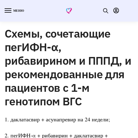
МЕНЮ
Схемы, сочетающие
пегИФН-α,
рибавирином и ПППД, и
рекомендованные для
пациентов с 1-м
генотипом ВГС
1. даклатасвир + асунапревир на 24 недели;
2. пегИФН-α + рибавирин + даклатасвир +