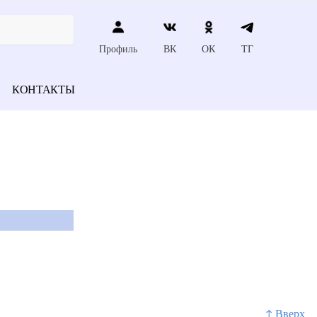
Профиль
ВК
ОК
ТГ
КОНТАКТЫ
↑ Вверх