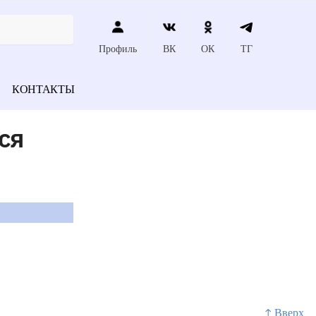
Профиль
ВК
ОК
ТГ
КОНТАКТЫ
ся
↑ Вверх