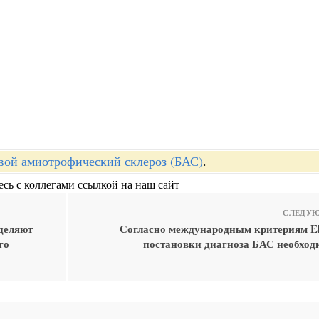
вой амиотрофический склероз (БАС)
.
сь с коллегами ссылкой на наш сайт
СЛЕДУЮ
деляют
Согласно международным критериям ElE
го
постановки диагноза БАС необход