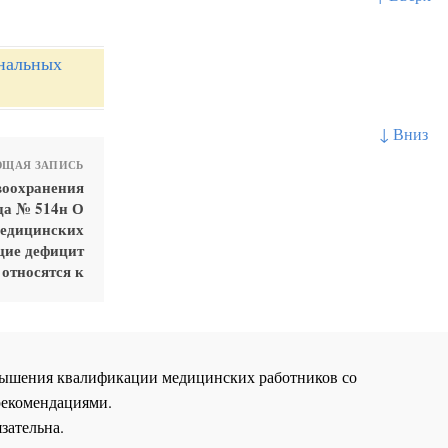
ональных
↓ Вниз
ЩАЯ ЗАПИСЬ
воохранения
да № 514н О
медицинских
щие дефицит
 относятся к
повышения квалификации медицинских работников со
рекомендациями.
зательна.