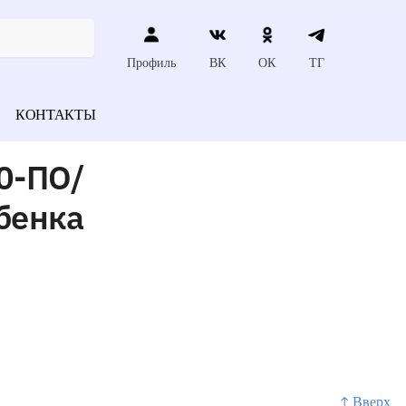
Профиль
ВК
ОК
ТГ
КОНТАКТЫ
0-ПО/
ебенка
↑ Вверх