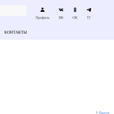
Профиль
ВК
ОК
ТГ
КОНТАКТЫ
↑ Вверх