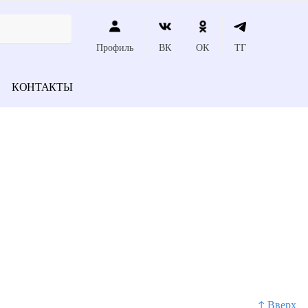
Профиль
ВК
ОК
ТГ
КОНТАКТЫ
↑ Вверх