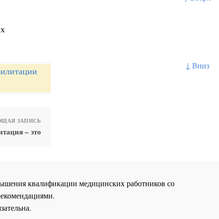
их
↓ Вниз
билитации
ЩАЯ ЗАПИСЬ
тация – это
повышения квалификации медицинских работников со
рекомендациями.
зательна.