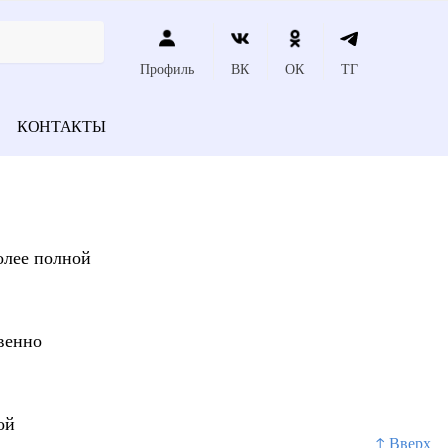
Профиль
ВК
ОК
ТГ
КОНТАКТЫ
олее полной
венно
ой
↑ Вверх