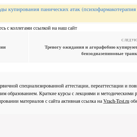
ды купирования панических атак (психофармакотерапия
сь с коллегами ссылкой на наш сайт
СЛЕДУЮ
нии
Тревогу ожидания и агорафобию купирую
бензодиазепиновые тран
 первичной специализированной аттестации, переаттестации и 
им образованием. Краткие курсы с лекциями и методическими 
ровании материалов с сайта активная ссылка на
Vrach-Test.ru
обя