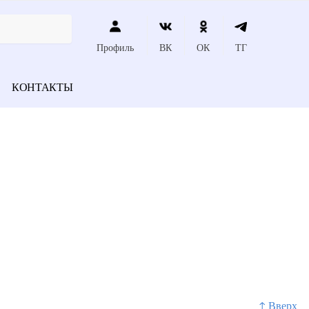
Профиль
ВК
ОК
ТГ
КОНТАКТЫ
↑ Вверх