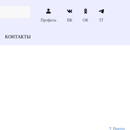
Профиль
ВК
ОК
ТГ
КОНТАКТЫ
↑ Вверх