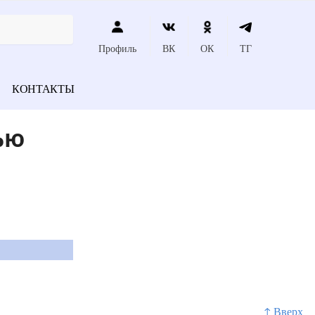
Профиль
ВК
ОК
ТГ
КОНТАКТЫ
ью
↑ Вверх