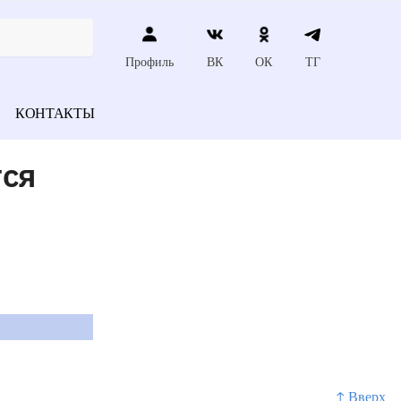
Профиль
ВК
ОК
ТГ
КОНТАКТЫ
тся
↑ Вверх