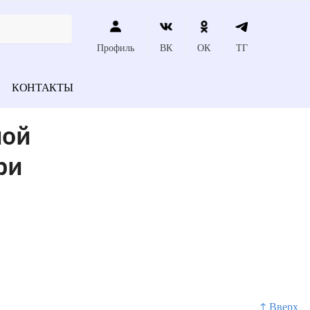
Профиль
ВК
ОК
ТГ
КОНТАКТЫ
ной
ри
↑ Вверх