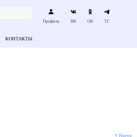
Профиль
ВК
ОК
ТГ
КОНТАКТЫ
↑ Вверх