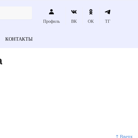
Профиль
ВК
ОК
ТГ
КОНТАКТЫ
а
↑ Вверх