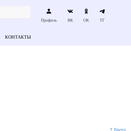
Профиль
ВК
ОК
ТГ
КОНТАКТЫ
↑ Вверх