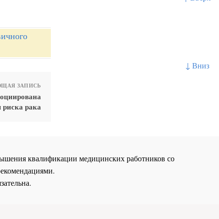
вичного
↓ Вниз
ЩАЯ ЗАПИСЬ
социирована
 риска рака
повышения квалификации медицинских работников со
рекомендациями.
зательна.