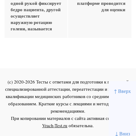
одной рукой фиксирует
платформе проводится
бедро пациента, другой
для оценки
осуществляет
наружную ротацию
голени, называется
(c) 2020-2026 Тесты с ответами для подготовки к первичной
специализированной аттестации, переаттестации и повышения
↑ Вверх
квалификации медицинских работников со средним и высшим
образованием. Краткие курсы с лекциями и методическими
рекомендациями.
При копировании материалов с сайта активная ссылка на
Vrach-Test.ru
обязательна.
↓ Вниз