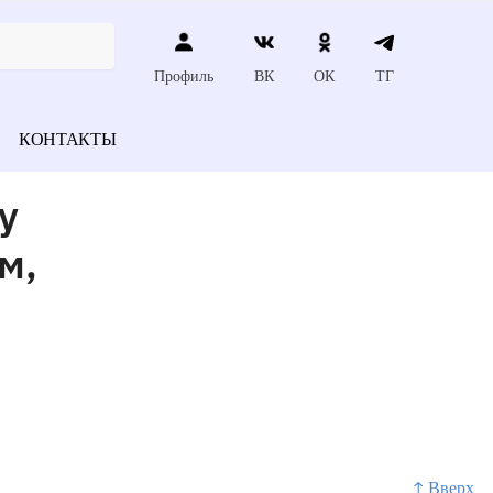
Профиль
ВК
ОК
ТГ
КОНТАКТЫ
у
м,
↑ Вверх