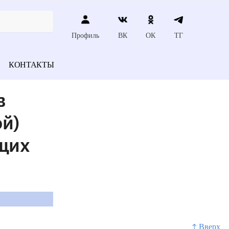
Профиль
ВК
ОК
ТГ
КОНТАКТЫ
в
ой)
ющих
↑ Вверх