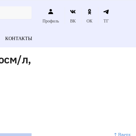
Профиль
ВК
ОК
ТГ
КОНТАКТЫ
осм/л,
↑ Вверх