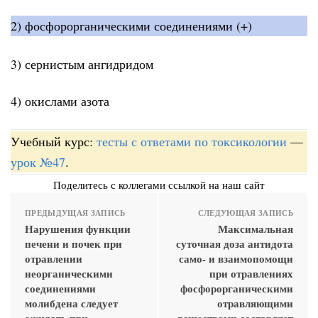
2) фосфорорганическими соединениями (+)
3) сернистым ангидридом
4) окислами азота
Учебный курс:
тесты с ответами по токсикологии
—
урок №47
.
Поделитесь с коллегами ссылкой на наш сайт
ПРЕДЫДУЩАЯ ЗАПИСЬ
СЛЕДУЮЩАЯ ЗАПИСЬ
Нарушения функции
Максимальная
печени и почек при
суточная доза антидота
отравлении
само- и взаимопомощи
неорганическими
при отравлениях
соединениями
фосфорорганическими
молибдена следует
отравляющими
ожидать при
веществами составляет