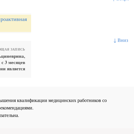
проактивная
↓ Вниз
ЩАЯ ЗАПИСЬ
ьциневрина,
с 3 месяцев
ни является
повышения квалификации медицинских работников со
рекомендациями.
зательна.