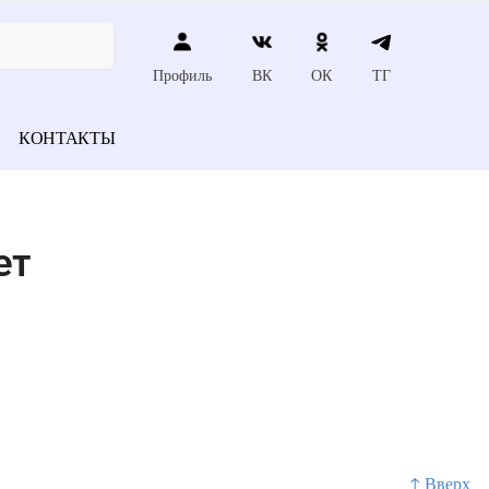
Профиль
ВК
ОК
ТГ
КОНТАКТЫ
ет
↑ Вверх